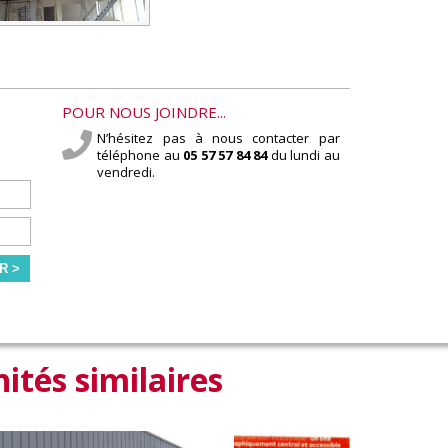
POUR NOUS JOINDRE...
N’hésitez pas à nous contacter par
téléphone au
05 57 57 84 84
du lundi au
vendredi.
R >
ités similaires