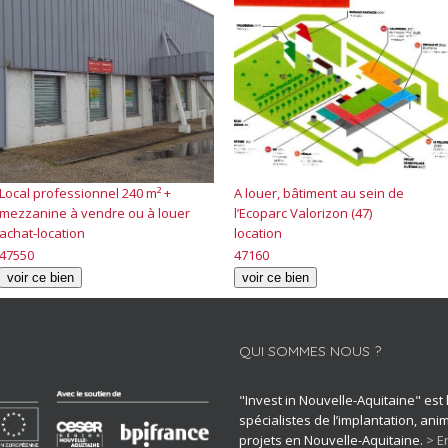
Local professionnel 240 m² +
A louer, bâtiment au sein de
mezzanine à vendre ou à louer
l’Ecoparc Valorizon (47)
achat-location
location
47550
47160
voir ce bien
voir ce bien
QUI SOMMES NOUS ?
"Invest in Nouvelle-Aquitaine" est
spécialistes de l’implantation, an
projets en Nouvelle-Aquitaine.
> E