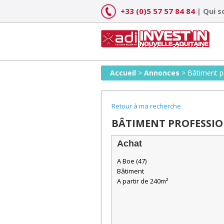
Skip
+33 (0)5 57 57 84 84
|
Qui 
to
content
Accueil
>
Annonces
>
Bâtiment p
Retour à ma recherche
BÂTIMENT PROFESSIO
Achat
A Boe (47)
Bâtiment
A partir de 240m²