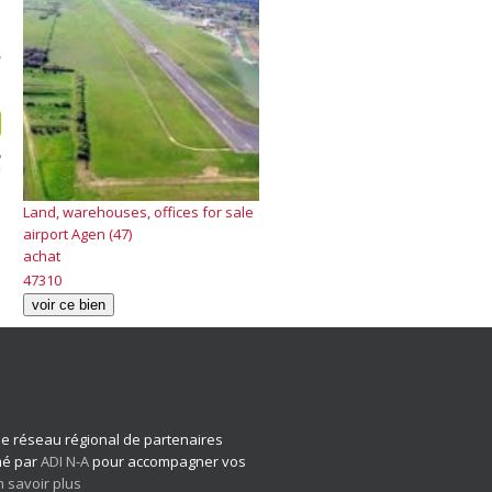
Land, warehouses, offices for sale
airport Agen (47)
achat
47310
voir ce bien
 le réseau régional de partenaires
imé par
ADI N-A
pour accompagner vos
n savoir plus