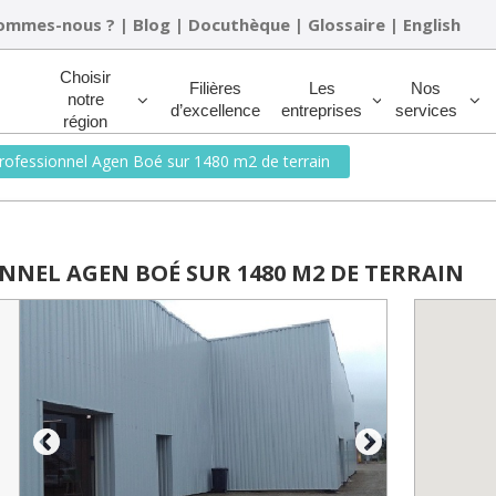
sommes-nous ?
|
Blog
|
Docuthèque
|
Glossaire
|
English
Rechercher
Choisir
Filières
Les
Nos
notre
d’excellence
entreprises
services
région
rofessionnel Agen Boé sur 1480 m2 de terrain
NNEL AGEN BOÉ SUR 1480 M2 DE TERRAIN