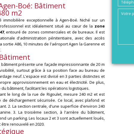
 Agen-Boé: Bâtiment
1480 m2
é immobilière exceptionnelle à Agen-Boé. Niché sur un
professionnel est idéalement situé au cœur de la
zone
47
, entouré de zones commerciales et de bureaux. Il est
ationale d'administration pénitentiaire, avec des accès
la sortie A86, 10 minutes de l'aéroport Agen la Garenne et
.
 Bâtiment
le bâtiment présente une façade impressionnante de 20 m
isibilité, surtout grâce à sa position face au bureau de
rdage neuf. L'espace est divisé en 3 parties distinctes et
opre approvisionnement en eau et électricité. De plus,
du bâtiment, facilitant les opérations logistiques.
vant le long de la rue de Rigoulet, mesure 240 m2 et est
 de déchargement sécurisée. Ce local, avec plafond et
ant. 2. La section centrale, d'une superficie d'environ 240
ne. 3. La troisième section, à l'arrière du bâtiment,
nd un parking. Les locaux 2 et 3 sont actuellement loués,
t être renouvelé en 2020.
tégique