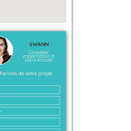
SWANN
Conseiller
implantation à
votre écoute
Parlons de votre projet